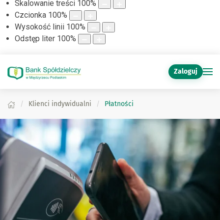
Skalowanie treści
100
%
Czcionka
100
%
Wysokość linii
100
%
Odstęp liter
100
%
Zaloguj
Klienci indywidualni
Płatności