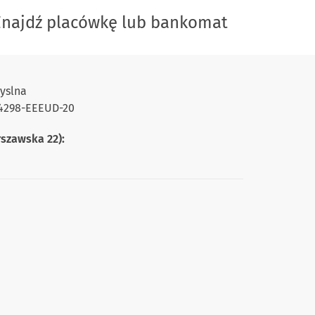
Znajdź placówkę lub bankomat
yslna
-94298-EEEUD-20
rszawska 22):