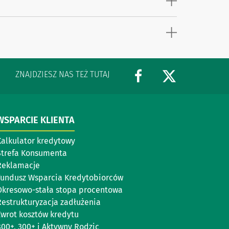
ZNAJDZIESZ NAS TEŻ TUTAJ
WSPARCIE KLIENTA
Kalkulator kredytowy
Strefa Konsumenta
Reklamacje
Fundusz Wsparcia Kredytobiorców
Okresowo-stała stopa procentowa
Restrukturyzacja zadłużenia
Zwrot kosztów kredytu
800+, 300+ i Aktywny Rodzic