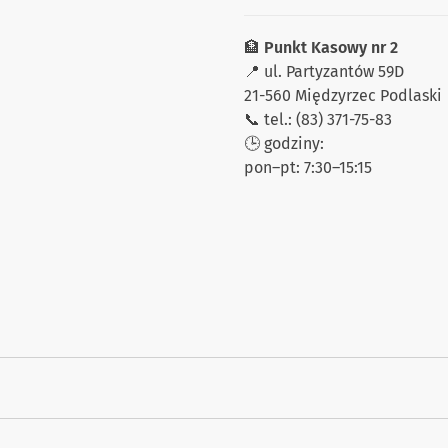
🏦
Punkt Kasowy nr 2
📍 ul. Partyzantów 59D
21-560 Międzyrzec Podlaski
📞 tel.: (83) 371-75-83
🕒 godziny:
pon–pt: 7:30–15:15