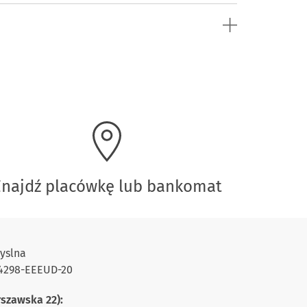
Znajdź placówkę lub bankomat
yslna
-94298-EEEUD-20
rszawska 22):