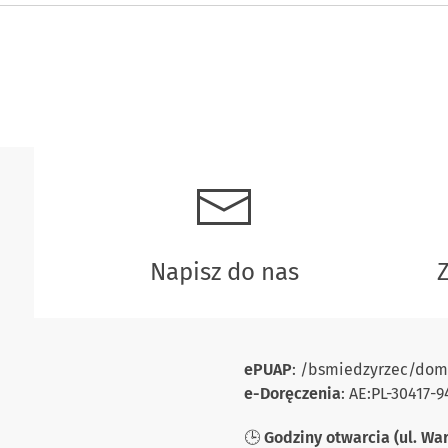
Napisz do nas
ePUAP
: /bsmiedzyrzec/dom
e-Doręczenia
: AE:PL-30417
🕒
Godziny otwarcia (ul. Wa