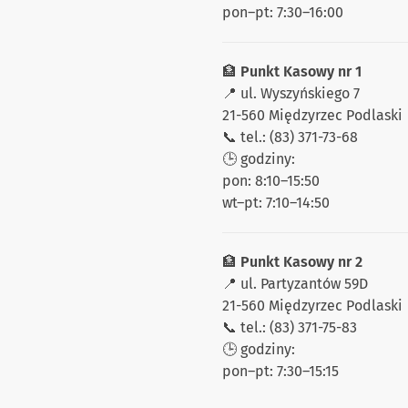
pon–pt: 7:30–16:00
🏦
Punkt Kasowy nr 1
📍 ul. Wyszyńskiego 7
21-560 Międzyrzec Podlaski
📞 tel.: (83) 371-73-68
🕒 godziny:
pon: 8:10–15:50
wt–pt: 7:10–14:50
🏦
Punkt Kasowy nr 2
📍 ul. Partyzantów 59D
21-560 Międzyrzec Podlaski
📞 tel.: (83) 371-75-83
🕒 godziny:
pon–pt: 7:30–15:15