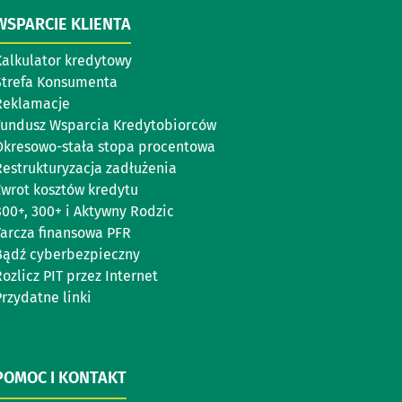
WSPARCIE KLIENTA
Kalkulator kredytowy
Strefa Konsumenta
Reklamacje
Fundusz Wsparcia Kredytobiorców
Okresowo-stała stopa procentowa
Restrukturyzacja zadłużenia
Zwrot kosztów kredytu
800+, 300+ i Aktywny Rodzic
Tarcza finansowa PFR
Bądź cyberbezpieczny
ozlicz PIT przez Internet
rzydatne linki
POMOC I KONTAKT