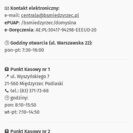
📧
Kontakt elektroniczny:
e-mail:
centrala@bsmiedzyrzec.pl
ePUAP
: /bsmiedzyrzec/domyslna
e-Doręczenia
: AE:PL-30417-94298-EEEUD-20
🕒
Godziny otwarcia (ul. Warszawska 22):
pon–pt: 7:30–16:00
🏦
Punkt Kasowy nr 1
📍 ul. Wyszyńskiego 7
21-560 Międzyrzec Podlaski
📞 tel.: (83) 371-73-68
🕒 godziny:
pon: 8:10–15:50
wt–pt: 7:10–14:50
🏦
Punkt Kasowy nr 2